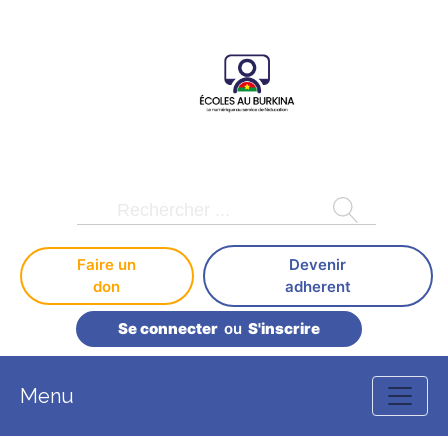
Faire un
Devenir
don
adherent
Se connecter
ou
S'inscrire
Menu